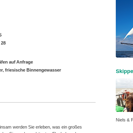
5
:
28
fen auf Anfrage
er,
friesische Binnengewasser
Skippe
Niels & 
insam werden Sie erleben, was ein großes