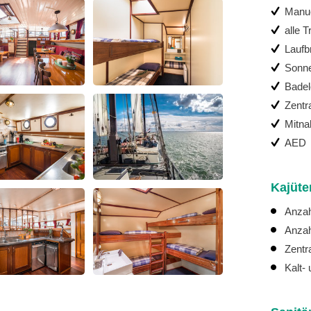
Manue
alle 
Laufbr
Sonne
Badel
Zentr
Mitna
AED
Kajüte
Anzah
Anzah
Zentr
Kalt-