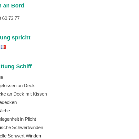
n an Bord
0 60 73 77
ung spricht
ttung Schiff
ge
ekissen an Deck
cke an Deck mit Kissen
cedecken
läche
legenheit in Plicht
rische Schwertwinden
lle Schwert Winden