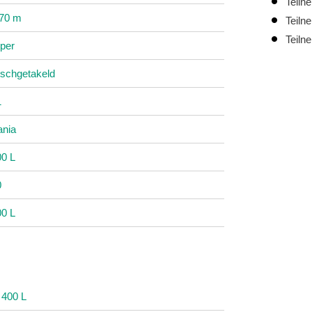
Teiln
.70 m
Teiln
Teiln
pper
schgetakeld
1
ania
00 L
0
00 L
 400 L