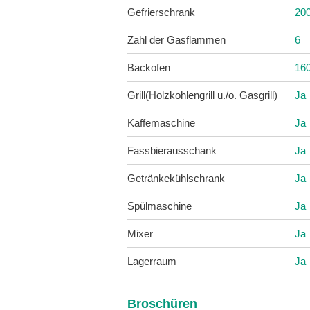
Gefrierschrank
200
Zahl der Gasflammen
6
Backofen
160
Grill(Holzkohlengrill u./o. Gasgrill)
Ja
Kaffemaschine
Ja
Fassbierausschank
Ja
Getränkekühlschrank
Ja
Spülmaschine
Ja
Mixer
Ja
Lagerraum
Ja
Broschüren