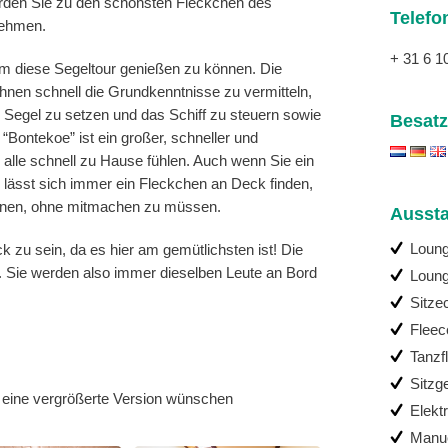
werden Sie zu den schönsten Fleckchen des
Telefo
nehmen.
+ 31 6 1
um diese Segeltour genießen zu können. Die
 Ihnen schnell die Grundkenntnisse zu vermitteln,
e Segel zu setzen und das Schiff zu steuern sowie
Besatz
“Bontekoe” ist ein großer, schneller und
 alle schnell zu Hause fühlen. Auch wenn Sie ein
, lässt sich immer ein Fleckchen an Deck finden,
nnen, ohne mitmachen zu müssen.
Aussta
Loun
ck zu sein, da es hier am gemütlichsten ist! Die
eb. Sie werden also immer dieselben Leute an Bord
Loung
Sitze
Flee
Tanzf
Sitzge
e eine vergrößerte Version wünschen
Elekt
Manue