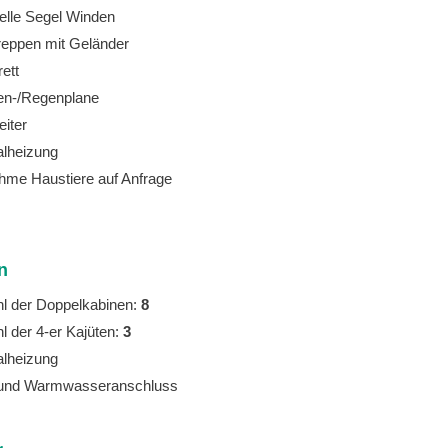
lle Segel Winden
Treppen mit Geländer
ett
n-/Regenplane
eiter
alheizung
hme Haustiere auf Anfrage
n
l der Doppelkabinen:
8
l der 4-er Kajüten:
3
alheizung
 und Warmwasseranschluss