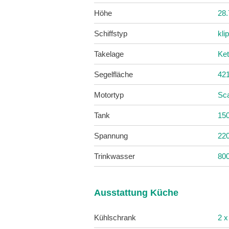
Höhe
28
Schiffstyp
kli
Takelage
Ket
Segelfläche
42
Motortyp
Sc
Tank
15
Spannung
22
Trinkwasser
80
Ausstattung Küche
Kühlschrank
2 x