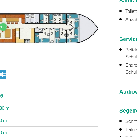
Sanitä
Toilet
Anza
360°
Servic
Bettd
Schul
Endre
Schul
Audiov
09
.86 m
Segelr
80 m
Schif
Teiln
30 m