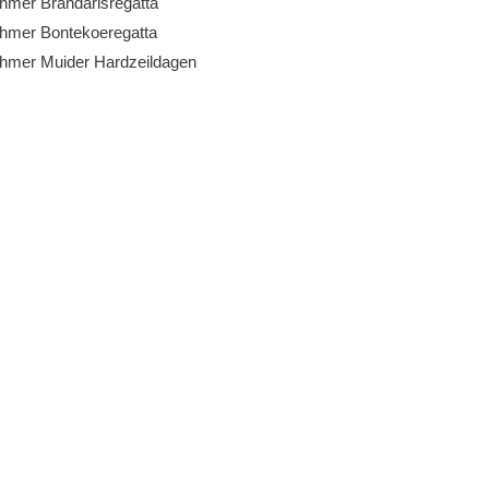
ehmer Brandarisregatta
ehmer Bontekoeregatta
ehmer Muider Hardzeildagen