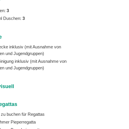
r
ten:
3
hl Duschen:
3
e
ecke inklusiv (mit Ausnahme von
en und Jugendgruppen)
inigung inklusiv (mit Ausnahme von
en und Jugendgruppen)
isuell
egattas
f zu buchen für Regattas
ehmer Pieperregatta