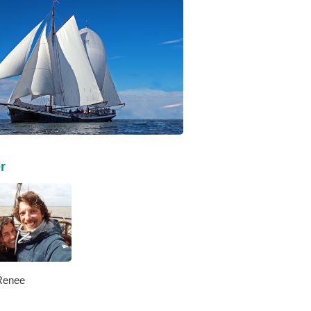
r
Renee