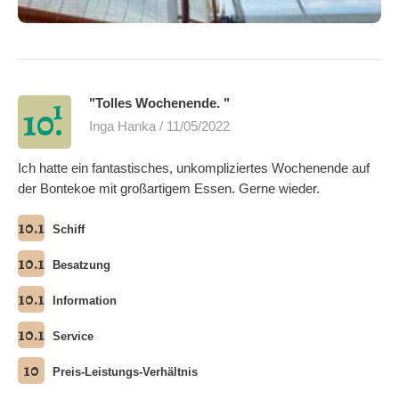
1
"Tolles Wochenende. "
10.
Inga Hanka / 11/05/2022
Ich hatte ein fantastisches, unkompliziertes Wochenende auf
der Bontekoe mit großartigem Essen. Gerne wieder.
10.1
Schiff
10.1
Besatzung
10.1
Information
10.1
Service
10
Preis-Leistungs-Verhältnis