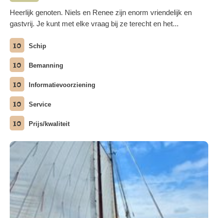
Heerlijk genoten. Niels en Renee zijn enorm vriendelijk en
gastvrij. Je kunt met elke vraag bij ze terecht en het...
10
Schip
10
Bemanning
10
Informatievoorziening
10
Service
10
Prijs/kwaliteit