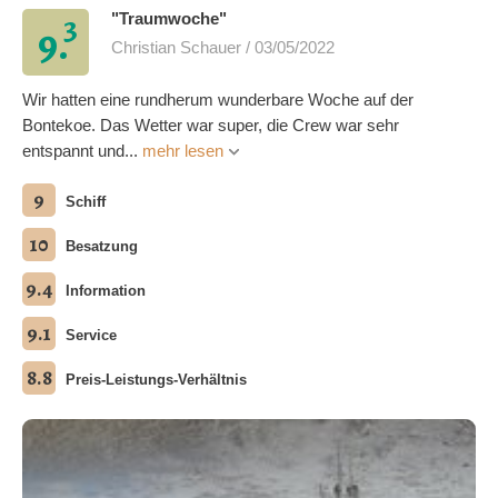
3
"Traumwoche"
9.
Christian Schauer / 03/05/2022
Wir hatten eine rundherum wunderbare Woche auf der
Bontekoe. Das Wetter war super, die Crew war sehr
entspannt und...
mehr lesen
9
Schiff
10
Besatzung
9.4
Information
9.1
Service
8.8
Preis-Leistungs-Verhältnis