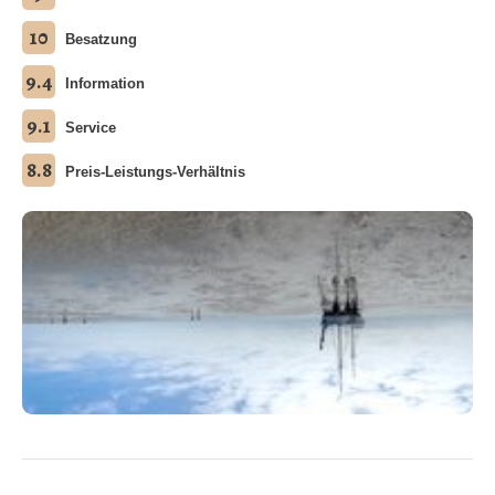
10
Besatzung
9.4
Information
9.1
Service
8.8
Preis-Leistungs-Verhältnis
Alle Fotos ansehen